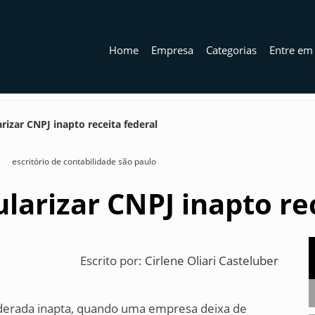
Home
Empresa
Categorias
Entre em
rizar CNPJ inapto receita federal
escritório de contabilidade são paulo
larizar CNPJ inapto re
Escrito por:
Cirlene Oliari Casteluber
iderada inapta, quando uma empresa deixa de