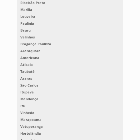
Ribeirão Preto
Marília
Louveira
Paulínia
Bauru
Valinhos
Bragança Paulista
Araraquara
Americana
Atibaia
Taubaté
Araras
São Carlos
Itupeva
Mendonça
Itu
Vinhedo
Marapoama
Votuporanga
Hortolândia