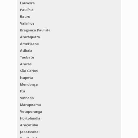
Louveira
Paulínia
Bauru
Valinhos
Bragança Paulista
Araraquara
Americana
Atibaia
Taubaté
Araras
São Carlos
Itupeva
Mendonça
Itu
Vinhedo
Marapoama
Votuporanga
Hortolândia
Araçatuba
Jaboticabal