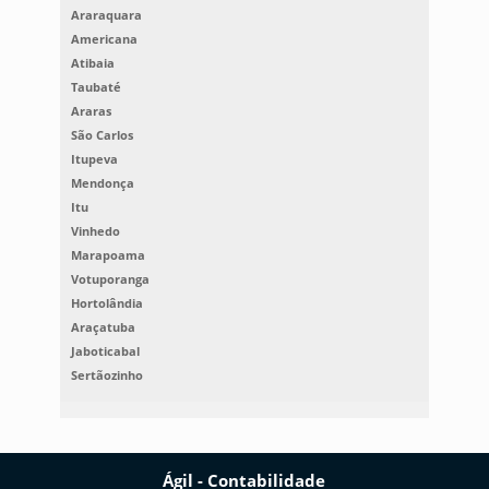
Araraquara
Americana
Atibaia
Taubaté
Araras
São Carlos
Itupeva
Mendonça
Itu
Vinhedo
Marapoama
Votuporanga
Hortolândia
Araçatuba
Jaboticabal
Sertãozinho
Ágil - Contabilidade